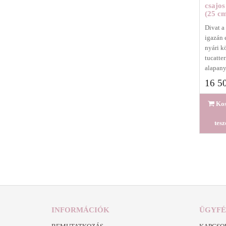
csajos
(25 c
Divat a
igazán 
nyári k
tucatte
alapany
16 50
Ko
tes
INFORMÁCIÓK
ÜGYFÉ