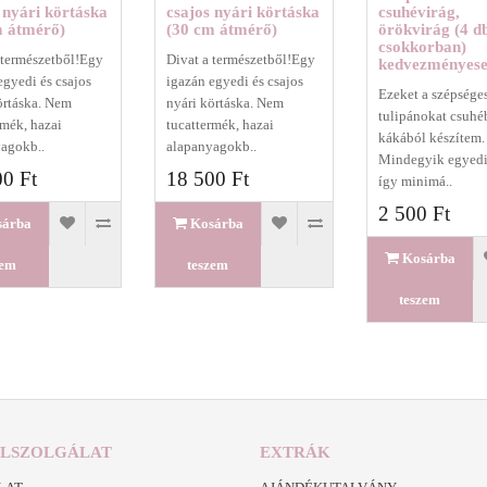
 nyári körtáska
csajos nyári körtáska
csuhévirág,
m átmérő)
(30 cm átmérő)
örökvirág (4 d
csokkorban)
 természetből!Egy
Divat a természetből!Egy
kedvezményes
egyedi és csajos
igazán egyedi és csajos
Ezeket a szépséges
örtáska. Nem
nyári körtáska. Nem
tulipánokat csuhé
rmék, hazai
tucattermék, hazai
kákából készítem.
agokb..
alapanyagokb..
Mindegyik egyedi
0 Ft
18 500 Ft
így minimá..
2 500 Ft
sárba
Kosárba
Kosárba
zem
teszem
teszem
LSZOLGÁLAT
EXTRÁK