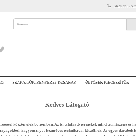
+3620569752
IÓ
SZAKAJTÓK, KENYERES KOSARAK
ÖLTÖZÉK KIEGÉSZÍTŐK
Kedves Látogató!
retettel köszöntelek boltomban. Az itt található termékek mind természetes és h
anyagokból, hagyományos kézműves technikával készülnek. Az egyes darabok k