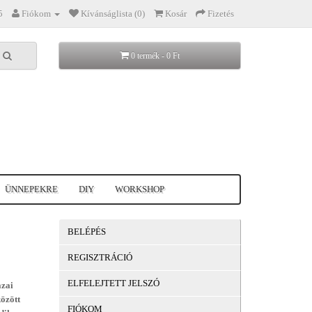
5
Fiókom
Kívánságlista (0)
Kosár
Fizetés
0 termék - 0 Ft
ÜNNEPEKRE
DIY
WORKSHOP
BELÉPÉS
REGISZTRÁCIÓ
ELFELEJTETT JELSZÓ
azai
özött
FIÓKOM