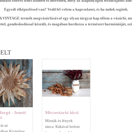
imális eltérés lehet színben és méretben, mely az alapanyagok textúrájából adó
Egyedi elképzelésed van? Vedd fel velem a kapcsolatot, és ha tudok segítek.
k&VINTAGE termék megvásárlásával egy olyan tárgyat kap tőlem a vásárló, me
ettel, gondoskodással készült, és magában hordozza a természet harmóniáját, szé
ELT
orgó - fonott
Mécsestartó kicsi
sz
Minták és fények
ár az
tánca. Kákával befont
dban.Kizárólag