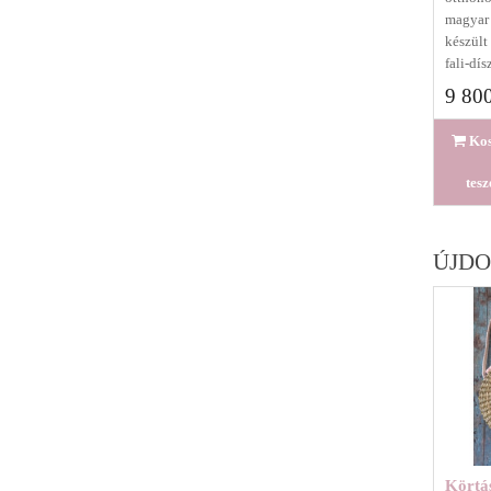
magyar
készült
fali-dís
9 800
Ko
tes
ÚJD
Körtás