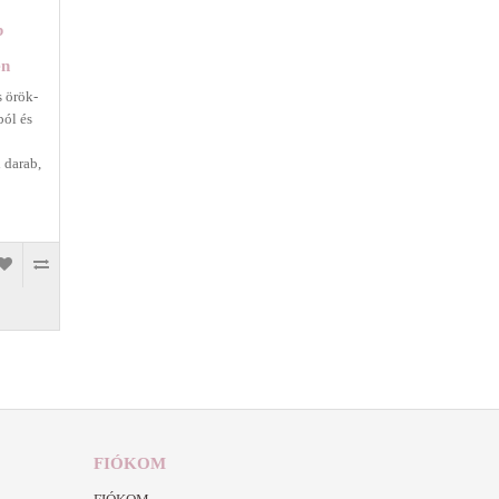
b
en
 örök-
ból és
 darab,
FIÓKOM