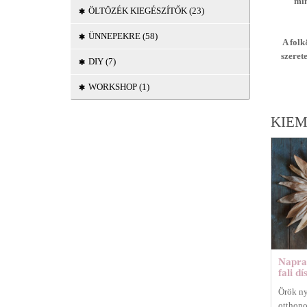
min
ÖLTÖZÉK KIEGÉSZÍTŐK (23)
ÜNNEPEKRE (58)
A fol
szeret
DIY (7)
WORKSHOP (1)
KIEM
Napraf
fali dí
Örök ny
otthono