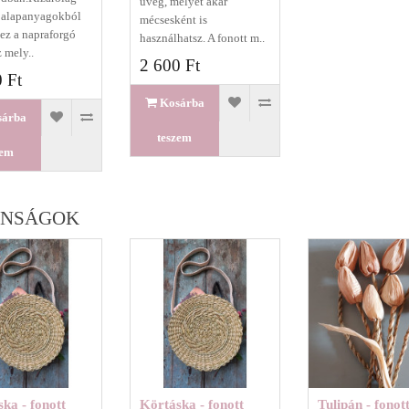
üveg, melyet akár
 alapanyagokból
mécsesként is
 ez a napraforgó
használhatsz. A fonott m..
z mely..
2 600 Ft
 Ft
Kosárba
sárba
teszem
zem
ONSÁGOK
ka - fonott
Körtáska - fonott
Tulipán - fonot