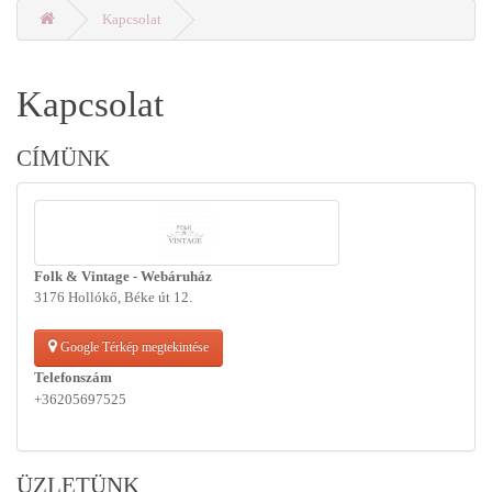
Kapcsolat
Kapcsolat
CÍMÜNK
Folk & Vintage - Webáruház
3176 Hollókő, Béke út 12.
Google Térkép megtekintése
Telefonszám
+36205697525
ÜZLETÜNK