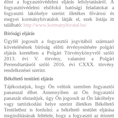
dönt a fogyasztóvédelmi eljárás lefolytatásáról. A
fogyasztóvédelmi elsőfokú hatósági feladatokat a
fogyasztó lakóhelye szerint illetékes fővárosi és
megyei kormányhivatalok látják el, ezek listája itt
található:
http://www.kormanyhivatal.hu/
Bírósági eljárás
Ügyfél jogosult a fogyasztói jogvitából származó
követelésének bíróság előtti érvényesítésére polgári
eljárás keretében a Polgári Törvénykönyvről szóló
2013. évi V. törvény, valamint a Polgári
Perrendtartásról szóló 2016. évi CXXX. törvény
rendelkezései szerint.
Békéltető testületi eljárás
Tájékoztatjuk, hogy Ön velünk szemben fogyasztói
panasszal élhet. Amennyiben az Ön fogyasztói
panaszát elutasítjuk, úgy Ön jogosult az Ön lakóhelye
vagy tartózkodási helye szerint illetékes Békéltető
Testülethez is fordulni: a békéltető testület eljárása
megindításának feltétele, hogy a fogyasztó az érintett