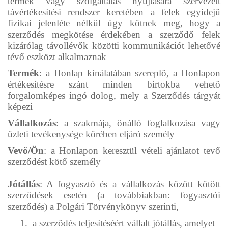
termék vagy szolgáltatás nyújtására szervezett
távértékesítési rendszer keretében a felek egyidejű
fizikai jelenléte nélkül úgy kötnek meg, hogy a
szerződés megkötése érdekében a szerződő felek
kizárólag távollévők közötti kommunikációt lehetővé
tévő eszközt alkalmaznak
Termék
: a Honlap kínálatában szereplő, a Honlapon
értékesítésre szánt minden birtokba vehető
forgalomképes ingó dolog, mely a Szerződés tárgyát
képezi
Vállalkozás
: a szakmája, önálló foglalkozása vagy
üzleti tevékenysége körében eljáró személy
Vevő/Ön
: a Honlapon keresztül vételi ajánlatot tevő
szerződést kötő személy
Jótállás
: A fogyasztó és a vállalkozás között kötött
szerződések esetén (a továbbiakban: fogyasztói
szerződés) a Polgári Törvénykönyv szerinti,
1.
a szerződés teljesítéséért vállalt jótállás, amelyet