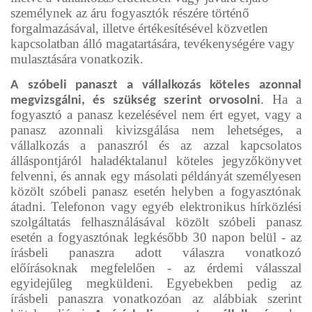
személynek az áru fogyasztók részére történő
forgalmazásával, illetve értékesítésével közvetlen
kapcsolatban álló magatartására, tevékenységére vagy
mulasztására vonatkozik.
A szóbeli panaszt a vállalkozás köteles azonnal
. Ha a
megvizsgálni, és szükség szerint orvosolni
fogyasztó a panasz kezelésével nem ért egyet, vagy a
panasz azonnali kivizsgálása nem lehetséges, a
vállalkozás a panaszról és az azzal kapcsolatos
álláspontjáról haladéktalanul köteles jegyzőkönyvet
felvenni, és annak egy másolati példányát személyesen
közölt szóbeli panasz esetén helyben a fogyasztónak
átadni. Telefonon vagy egyéb elektronikus hírközlési
szolgáltatás felhasználásával közölt szóbeli panasz
esetén a fogyasztónak legkésőbb 30 napon belül - az
írásbeli panaszra adott válaszra vonatkozó
előírásoknak megfelelően - az érdemi válasszal
egyidejűleg megküldeni. Egyebekben pedig az
írásbeli panaszra vonatkozóan az alábbiak szerint