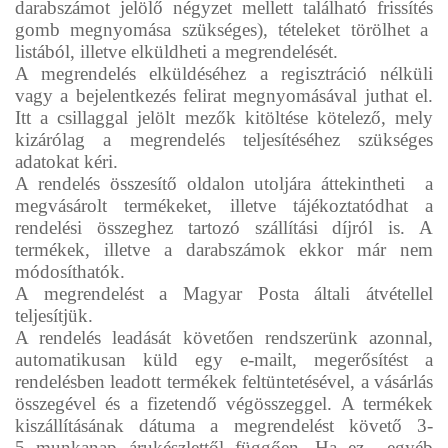
darabszámot jelölő négyzet mellett található frissítés
gomb megnyomása szükséges), tételeket törölhet a
listából, illetve elküldheti a megrendelését.
A megrendelés elküldéséhez a regisztráció nélküli
vagy a bejelentkezés felirat megnyomásával juthat el.
Itt a csillaggal jelölt mezők kitöltése kötelező, mely
kizárólag a megrendelés teljesítéséhez szükséges
adatokat kéri.
A rendelés összesítő oldalon utoljára áttekintheti a
megvásárolt termékeket, illetve tájékoztatódhat a
rendelési összeghez tartozó szállítási díjról is. A
termékek, illetve a darabszámok ekkor már nem
módosíthatók.
A megrendelést a Magyar Posta általi átvétellel
teljesítjük.
A rendelés leadását követően rendszerünk azonnal,
automatikusan küld egy e-mailt, megerősítést a
rendelésben leadott termékek feltüntetésével, a vásárlás
összegével és a fizetendő végösszeggel. A termékek
kiszállításának dátuma a megrendelést követő 3-
5 munkanap árukészlettől függően. Ha ez egyéb