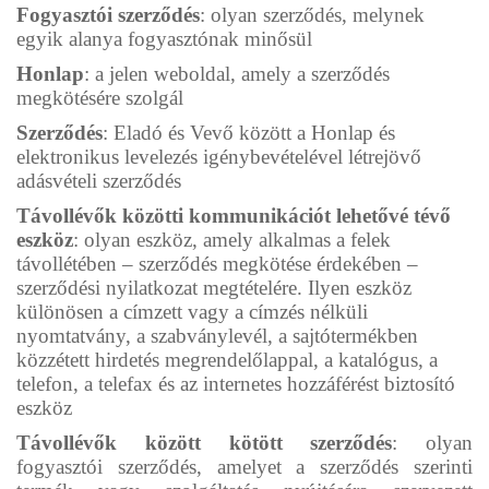
Fogyasztói szerződés
: olyan szerződés, melynek
egyik alanya fogyasztónak minősül
Honlap
: a jelen weboldal, amely a szerződés
megkötésére szolgál
Szerződés
: Eladó és Vevő között a Honlap és
elektronikus levelezés igénybevételével létrejövő
adásvételi szerződés
Távollévők közötti kommunikációt lehetővé tévő
eszköz
: olyan eszköz, amely alkalmas a felek
távollétében – szerződés megkötése érdekében –
szerződési nyilatkozat megtételére. Ilyen eszköz
különösen a címzett vagy a címzés nélküli
nyomtatvány, a szabványlevél, a sajtótermékben
közzétett hirdetés megrendelőlappal, a katalógus, a
telefon, a telefax és az internetes hozzáférést biztosító
eszköz
Távollévők között kötött szerződés
: olyan
fogyasztói szerződés, amelyet a szerződés szerinti