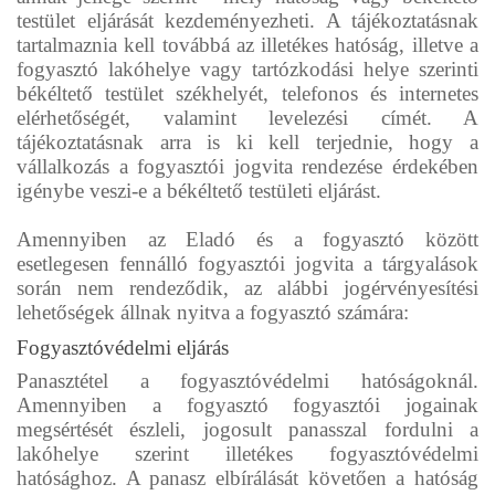
testület eljárását kezdeményezheti. A tájékoztatásnak
tartalmaznia kell továbbá az illetékes hatóság, illetve a
fogyasztó lakóhelye vagy tartózkodási helye szerinti
békéltető testület székhelyét, telefonos és internetes
elérhetőségét, valamint levelezési címét. A
tájékoztatásnak arra is ki kell terjednie, hogy a
vállalkozás a fogyasztói jogvita rendezése érdekében
igénybe veszi-e a békéltető testületi eljárást.
Amennyiben az Eladó és a fogyasztó között
esetlegesen fennálló fogyasztói jogvita a tárgyalások
során nem rendeződik, az alábbi jogérvényesítési
lehetőségek állnak nyitva a fogyasztó számára:
Fogyasztóvédelmi eljárás
Panasztétel a fogyasztóvédelmi hatóságoknál.
Amennyiben a fogyasztó fogyasztói jogainak
megsértését észleli, jogosult panasszal fordulni a
lakóhelye szerint illetékes fogyasztóvédelmi
hatósághoz. A panasz elbírálását követően a hatóság