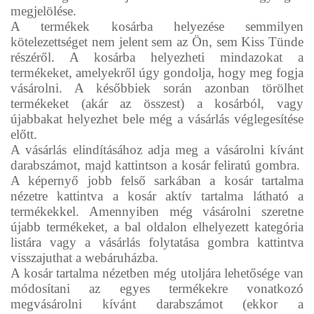
megjelölése.
A termékek kosárba helyezése semmilyen
kötelezettséget nem jelent sem az Ön, sem Kiss Tünde
részéről. A kosárba helyezheti mindazokat a
termékeket, amelyekről úgy gondolja, hogy meg fogja
vásárolni. A későbbiek során azonban törölhet
termékeket (akár az összest) a kosárból, vagy
újabbakat helyezhet bele még a vásárlás véglegesítése
előtt.
A vásárlás elindításához adja meg a vásárolni kívánt
darabszámot, majd kattintson a kosár feliratú gombra.
A képernyő jobb felső sarkában a kosár tartalma
nézetre kattintva a kosár aktív tartalma látható a
termékekkel. Amennyiben még vásárolni szeretne
újabb termékeket, a bal oldalon elhelyezett kategória
listára vagy a vásárlás folytatása gombra kattintva
visszajuthat a webáruházba.
A kosár tartalma nézetben még utoljára lehetősége van
módosítani az egyes termékekre vonatkozó
megvásárolni kívánt darabszámot (ekkor a