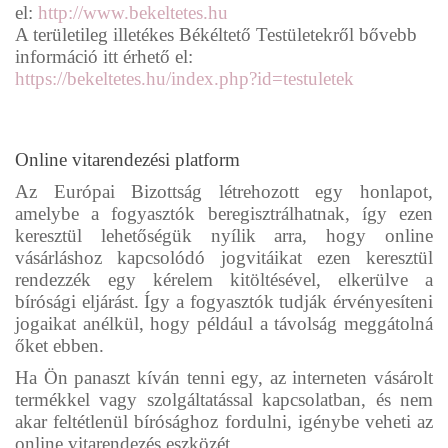
el:
http://www.bekeltetes.hu
A területileg illetékes Békéltető Testületekről bővebb
információ itt érhető el:
https://bekeltetes.hu/index.php?id=testuletek
Online vitarendezési platform
Az Európai Bizottság létrehozott egy honlapot,
amelybe a fogyasztók beregisztrálhatnak, így ezen
keresztül lehetőségük nyílik arra, hogy online
vásárláshoz kapcsolódó jogvitáikat ezen keresztül
rendezzék egy kérelem kitöltésével, elkerülve a
bírósági eljárást. Így a fogyasztók tudják érvényesíteni
jogaikat anélkül, hogy például a távolság meggátolná
őket ebben.
Ha Ön panaszt kíván tenni egy, az interneten vásárolt
termékkel vagy szolgáltatással kapcsolatban, és nem
akar feltétlenül bírósághoz fordulni, igénybe veheti az
online vitarendezés eszközét.