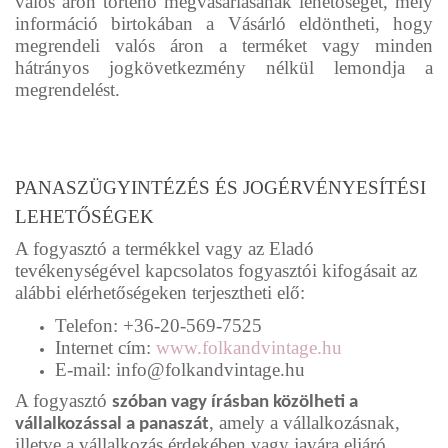
valós áron történő megvásárlásának lehetőségét, mely
információ birtokában a Vásárló eldöntheti, hogy
megrendeli valós áron a terméket vagy minden
hátrányos jogkövetkezmény nélkül lemondja a
megrendelést.
PANASZÜGYINTÉZÉS ÉS JOGÉRVÉNYESÍTÉSI
LEHETŐSÉGEK
A fogyasztó a termékkel vagy az Eladó
tevékenységével kapcsolatos fogyasztói kifogásait az
alábbi elérhetőségeken terjesztheti elő:
Telefon:
+36-20-569-7525
Internet cím:
www.folkandvintage.hu
E-mail:
info@folkandvintage.hu
A fogyasztó
szóban vagy írásban közölheti a
, amely a vállalkozásnak,
vállalkozással a panaszát
illetve a vállalkozás érdekében vagy javára eljáró