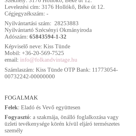
Székhely: 3176 Hollókő, Béke út 12.
Levelezési cím: 3176 Hollókő, Béke út 12.
Cégjegyzékszám: -
Nyilvántartási szám:
28253883
Nyilvántartó Szécsényi Okmányiroda
Adószám:
65843594-1-32
Képviselő neve: Kiss Tünde
Mobil: +36-20-569-7525
email:
info@folkandvintage.hu
Számlaszám: Kiss Tünde OTP Bank: 11773054-
00732242-00000000
FOGALMAK
Felek
: Eladó és Vevő együttesen
Fogyasztó
: a szakmája, önálló foglalkozása vagy
üzleti tevékenysége körén kívül eljáró természetes
személy