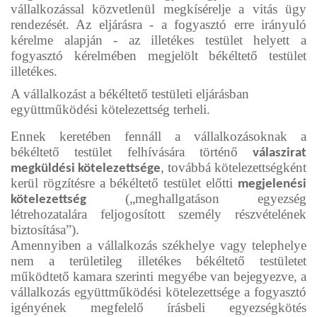
vállalkozással közvetlenül megkísérelje a vitás ügy
rendezését. Az eljárásra - a fogyasztó erre irányuló
kérelme alapján - az illetékes testület helyett a
fogyasztó kérelmében megjelölt békéltető testület
illetékes.
A vállalkozást a békéltető testületi eljárásban
együttműködési kötelezettség terheli.
Ennek keretében fennáll a vállalkozásoknak a
békéltető testület felhívására történő
válaszirat
, továbbá kötelezettségként
megküldési kötelezettsége
kerül rögzítésre a békéltető testület előtti
megjelenési
(„meghallgatáson egyezség
kötelezettség
létrehozatalára feljogosított személy részvételének
biztosítása”).
Amennyiben a vállalkozás székhelye vagy telephelye
nem a területileg illetékes békéltető testületet
működtető kamara szerinti megyébe van bejegyezve, a
vállalkozás együttműködési kötelezettsége a fogyasztó
igényének megfelelő írásbeli egyezségkötés