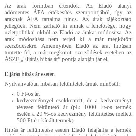
Az árak forintban értendők. Az Eladó alanyi
adómentes ÁFA értékesítés szempontjából, így az
áraknak ÁFA tartalma nincs. Az árak tájékoztató
jellegűek. Nem zárható ki annak a lehetősége, hogy
üzletpolitikai okból az Eladó az árakat módosítsa. Az
árak módosítása nem terjed ki a már megkötött
szerződésekre. Amennyiben Eladó az árat hibásan
tüntette fel, a már megkötött szerződések esetében az
ÁSZF „Eljárás hibás ár” pontja alapján jár el.
Eljárás hibás ár esetén
Nyilvánvalóan hibásan feltüntetett árnak minősül:
0 Ft-os ár,
kedvezménnyel csökkentett, de a kedvezményt
tévesen feltüntető ár (pl.: 1000 Ft-os termék
esetén a 20 %-os kedvezmény feltüntetése mellett
500 Ft-ért kínált termék).
Hibás ár feltüntetése esetén Eladó felajánlja a termék