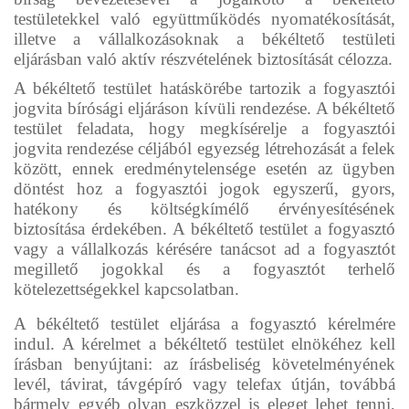
testületekkel való együttműködés nyomatékosítását,
illetve a vállalkozásoknak a békéltető testületi
eljárásban való aktív részvételének biztosítását célozza.
A békéltető testület hatáskörébe tartozik a fogyasztói
jogvita bírósági eljáráson kívüli rendezése. A békéltető
testület feladata, hogy megkísérelje a fogyasztói
jogvita rendezése céljából egyezség létrehozását a felek
között, ennek eredménytelensége esetén az ügyben
döntést hoz a fogyasztói jogok egyszerű, gyors,
hatékony és költségkímélő érvényesítésének
biztosítása érdekében. A békéltető testület a fogyasztó
vagy a vállalkozás kérésére tanácsot ad a fogyasztót
megillető jogokkal és a fogyasztót terhelő
kötelezettségekkel kapcsolatban.
A békéltető testület eljárása a fogyasztó kérelmére
indul. A kérelmet a békéltető testület elnökéhez kell
írásban benyújtani: az írásbeliség követelményének
levél, távirat, távgépíró vagy telefax útján, továbbá
bármely egyéb olyan eszközzel is eleget lehet tenni,