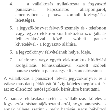
4.
a vállalkozás nyilatkozata a fogyasztó
panaszával kapcsolatos álláspontjáról,
amennyiben a panasz azonnali kivizsgálása
lehetséges,
5.
a jegyzőkönyvet felvevő személy és - telefonon
vagy egyéb elektronikus hírközlési szolgáltatás
felhasználásával közölt szóbeli panasz
kivételével - a fogyasztó aláírása,
6.
a jegyzőkönyv felvételének helye, ideje,
7.
telefonon vagy egyéb elektronikus hírközlési
szolgáltatás felhasználásával közölt szóbeli
panasz esetén a panasz egyedi azonosítószáma.
A vállalkozás a panaszról felvett jegyzőkönyvet és a
válasz másolati példányát öt évig köteles megőrizni, és
azt az ellenőrző hatóságoknak kérésükre bemutatni.
A panasz elutasítása esetén a vállalkozás köteles a
fogyasztót írásban tájékoztatni arról, hogy panaszával -
annak jellege szerint - mely hatóság vagy békéltető