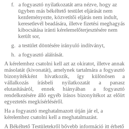
f.
a fogyasztó nyilatkozatát arra nézve, hogy az
ügyben más békéltető testület eljárását nem
kezdeményezte, közvetítői eljárás nem indult,
keresetlevél beadására, illetve fizetési meghagyás
kibocsátása iránti kérelemelőterjesztésére nem
került sor,
g.
a testület döntésére irányuló indítványt,
h.
a fogyasztó aláírását.
A kérelemhez csatolni kell azt az okiratot, illetve annak
másolatát (kivonatát), amelynek tartalmára a fogyasztó
bizonyítékként hivatkozik, így különösen a
vállalkozás írásbeli nyilatkozatát a panasz
elutasításáról, ennek hiányában a fogyasztó
rendelkezésére álló egyéb írásos bizonyítékot az előírt
egyeztetés megkísérléséről.
Ha a fogyasztó meghatalmazott útján jár el, a
kérelemhez csatolni kell a meghatalmazást.
A Békéltető Testületekről bővebb információ itt érhető