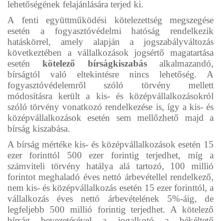
lehetőségének felajánlására terjed ki.
A fenti együttműködési kötelezettség megszegése
esetén a fogyasztóvédelmi hatóság rendelkezik
hatáskörrel, amely alapján a jogszabályváltozás
következtében a vállalkozások jogsértő magatartása
esetén
kötelező bírságkiszabás
alkalmazandó,
bírságtól való eltekintésre nincs lehetőség. A
fogyasztóvédelemről szóló törvény mellett
módosításra került a kis- és középvállalkozásokról
szóló törvény vonatkozó rendelkezése is, így a kis- és
középvállalkozások esetén sem mellőzhető majd a
bírság kiszabása.
A bírság mértéke kis- és középvállalkozások esetén 15
ezer forinttól 500 ezer forintig terjedhet, míg a
számviteli törvény hatálya alá tartozó, 100 millió
forintot meghaladó éves nettó árbevétellel rendelkező,
nem kis- és középvállalkozás esetén 15 ezer forinttól, a
vállalkozás éves nettó árbevételének 5%-áig, de
legfeljebb 500 millió forintig terjedhet. A kötelező
bírság bevezetésével a jogalkotó a békéltető