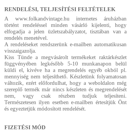
RENDELÉSI, TELJESÍTÉSI FELTÉTELEK
A www.folkandvintage.hu internetes áruházban
történt rendeléssel minden vásárló kijelenti, hogy
elfogadja a jelen üzletszabályzatot, tisztában van a
rendelés menetével.
A rendeléseket rendszerünk e-mailben automatikusan
visszaigazolja.
Kiss Tünde a megvásárolt termékeket raktárkészlet
függvényében legkésőbb 5-10 munkanapon belül
küldi el, kivéve ha a megrendelés egyéb okból pl.
mennyiség nem teljesíthető. Készletünk folyamatosan
változik, ezért előfordulhat, hogy a weboldalon még
szereplő termék már nincs készleten és megrendelését
nem, vagy csak részben tudjuk teljesíteni.
Természetesen ilyen esetben e-mailben értesítjük Önt
és egyeztetjük módosított rendelését.
FIZETÉSI MÓD