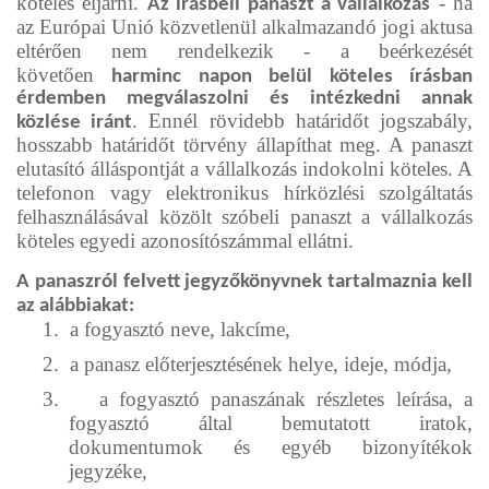
köteles eljárni.
- ha
Az írásbeli panaszt a vállalkozás
az Európai Unió közvetlenül alkalmazandó jogi aktusa
eltérően nem rendelkezik - a beérkezését
követően
harminc napon belül köteles írásban
érdemben megválaszolni és intézkedni annak
. Ennél rövidebb határidőt jogszabály,
közlése iránt
hosszabb határidőt törvény állapíthat meg. A panaszt
elutasító álláspontját a vállalkozás indokolni köteles. A
telefonon vagy elektronikus hírközlési szolgáltatás
felhasználásával közölt szóbeli panaszt a vállalkozás
köteles egyedi azonosítószámmal ellátni.
A panaszról felvett jegyzőkönyvnek tartalmaznia kell
az alábbiakat:
1.
a fogyasztó neve, lakcíme,
2.
a panasz előterjesztésének helye, ideje, módja,
3.
a fogyasztó panaszának részletes leírása, a
fogyasztó által bemutatott iratok,
dokumentumok és egyéb bizonyítékok
jegyzéke,