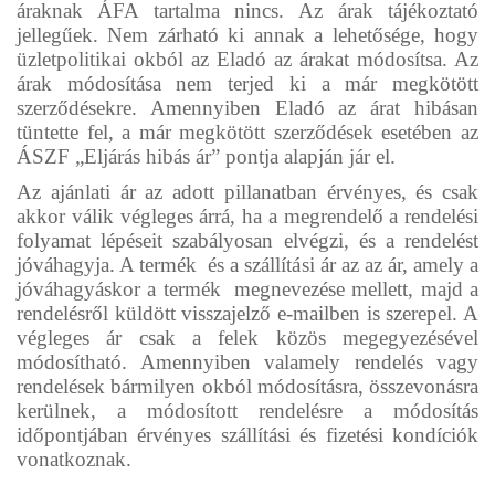
áraknak ÁFA tartalma nincs. Az árak tájékoztató
jellegűek. Nem zárható ki annak a lehetősége, hogy
üzletpolitikai okból az Eladó az árakat módosítsa. Az
árak módosítása nem terjed ki a már megkötött
szerződésekre. Amennyiben Eladó az árat hibásan
tüntette fel, a már megkötött szerződések esetében az
ÁSZF „Eljárás hibás ár” pontja alapján jár el.
Az ajánlati ár az adott pillanatban érvényes, és csak
akkor válik végleges árrá, ha a megrendelő a rendelési
folyamat lépéseit szabályosan elvégzi, és a rendelést
jóváhagyja. A termék és a szállítási ár az az ár, amely a
jóváhagyáskor a termék megnevezése mellett, majd a
rendelésről küldött visszajelző e-mailben is szerepel. A
végleges ár csak a felek közös megegyezésével
módosítható. Amennyiben valamely rendelés vagy
rendelések bármilyen okból módosításra, összevonásra
kerülnek, a módosított rendelésre a módosítás
időpontjában érvényes szállítási és fizetési kondíciók
vonatkoznak.