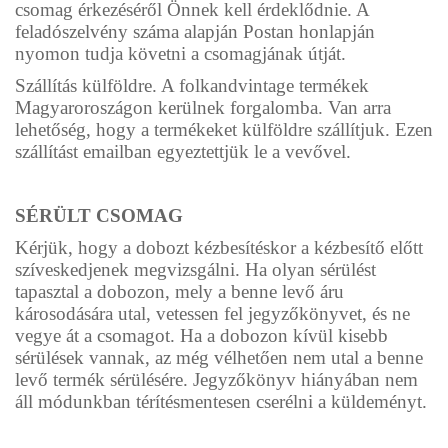
csomag érkezéséről Önnek kell érdeklődnie. A
feladószelvény száma alapján Postan honlapján
nyomon tudja követni a csomagjának útját.
Szállítás külföldre. A folkandvintage termékek
Magyaroroszágon kerülnek forgalomba. Van arra
lehetőség, hogy a termékeket külföldre szállítjuk. Ezen
szállítást emailban egyeztettjük le a vevővel.
SÉRÜLT CSOMAG
Kérjük, hogy a dobozt kézbesítéskor a kézbesítő előtt
szíveskedjenek megvizsgálni. Ha olyan sérülést
tapasztal a dobozon, mely a benne levő áru
károsodására utal, vetessen fel jegyzőkönyvet, és ne
vegye át a csomagot. Ha a dobozon kívül kisebb
sérülések vannak, az még vélhetően nem utal a benne
levő termék sérülésére. Jegyzőkönyv hiányában nem
áll módunkban térítésmentesen cserélni a küldeményt.