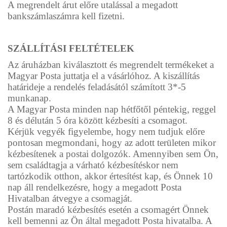
A megrendelt árut előre utalással a megadott
bankszámlaszámra kell fizetni.
SZÁLLÍTÁSI FELTÉTELEK
Az áruházban kiválasztott és megrendelt termékeket a
Magyar Posta juttatja el a vásárlóhoz. A kiszállítás
határideje a rendelés feladásától számított 3*-5
munkanap.
A Magyar Posta minden nap hétfőtől péntekig, reggel
8 és délután 5 óra között kézbesíti a csomagot.
Kérjük vegyék figyelembe, hogy nem tudjuk előre
pontosan megmondani, hogy az adott területen mikor
kézbesítenek a postai dolgozók. Amennyiben sem Ön,
sem családtagja a várható kézbesítéskor nem
tartózkodik otthon, akkor értesítést kap, és Önnek 10
nap áll rendelkezésre, hogy a megadott Posta
Hivatalban átvegye a csomagját.
Postán maradó kézbesítés esetén a csomagért Önnek
kell bemenni az Ön által megadott Posta hivatalba. A