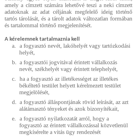
amely a címzett számára lehetővé teszi a neki címzett
adatoknak az adat céljának megfelelő ideig történő
tartós tárolását, és a tárolt adatok változatlan formában
és tartalommal történő megjelenítését.
A kérelemnek tartalmaznia kell
a.
a fogyasztó nevét, lakóhelyét vagy tartózkodási
helyét,
b.
a fogyasztói jogvitával érintett vállalkozás
nevét, székhelyét vagy érintett telephelyét,
c.
ha a fogyasztó az illetékességet az illetékes
békéltető testület helyett kérelmezett testület
megjelölését,
d.
a fogyasztó álláspontjának rövid leírását, az azt
alátámasztó tényeket és azok bizonyítékait,
e.
a fogyasztó nyilatkozatát arról, hogy a
fogyasztó az érintett vállalkozással közvetlenül
megkísérelte a vitás ügy rendezését