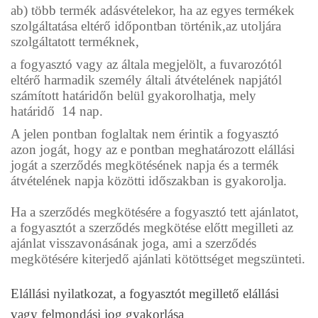
ab) több termék adásvételekor, ha az egyes termékek
szolgáltatása eltérő időpontban történik,az utoljára
szolgáltatott terméknek,
a fogyasztó vagy az általa megjelölt, a fuvarozótól
eltérő harmadik személy általi átvételének napjától
számított határidőn belül gyakorolhatja, mely
határidő
14
nap
.
A jelen pontban foglaltak nem érintik a fogyasztó
azon jogát, hogy az e pontban meghatározott elállási
jogát a szerződés megkötésének napja és a termék
átvételének napja közötti időszakban is gyakorolja.
Ha a szerződés megkötésére a fogyasztó tett ajánlatot,
a fogyasztót a szerződés megkötése előtt megilleti az
ajánlat visszavonásának joga, ami a szerződés
megkötésére kiterjedő ajánlati kötöttséget megszünteti.
Elállási nyilatkozat, a fogyasztót megillető elállási
vagy felmondási jog gyakorlása