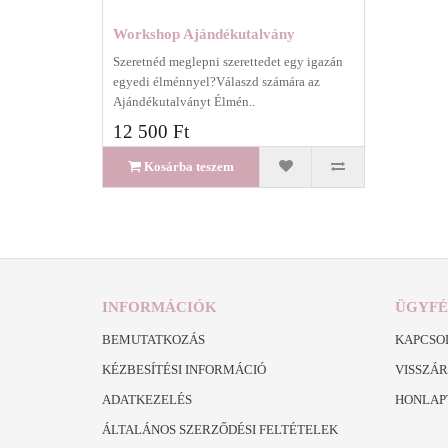
Workshop Ajándékutalvány
Szeretnéd meglepni szerettedet egy igazán
egyedi élménnyel?Válaszd számára az
Ajándékutalványt Élmén..
12 500 Ft
Kosárba teszem
INFORMÁCIÓK
ÜGYFÉ
BEMUTATKOZÁS
KAPCSO
KÉZBESÍTÉSI INFORMÁCIÓ
VISSZÁ
ADATKEZELÉS
HONLAP
ÁLTALÁNOS SZERZŐDÉSI FELTÉTELEK