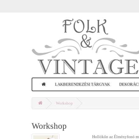
LAKBERENDEZÉSI TÁRGYAK
DEKORÁC
Workshop
Workshop
Hollókőn az Élményfonó mű