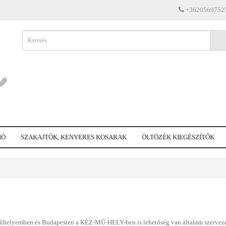
+3620569752
IÓ
SZAKAJTÓK, KENYERES KOSARAK
ÖLTÖZÉK KIEGÉSZÍTŐK
helyemben és Budapesten a KÉZ-MŰ-HELY-ben is lehetőség van általam szerveze