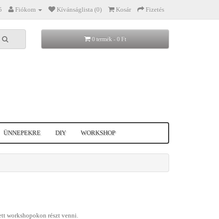
5
Fiókom
Kívánságlista (0)
Kosár
Fizetés
0 termék - 0 Ft
ÜNNEPEKRE
DIY
WORKSHOP
tt workshopokon részt venni.