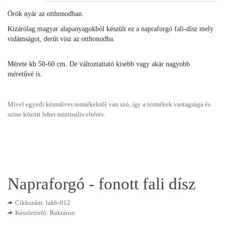
Örök nyár az otthonodban.
Kizárólag magyar alapanyagokból készült ez a napraforgó fali-dísz mely
vidámságot, derűt visz az otthonodba.
Mérete kb 50-60 cm. De változtattató kisebb vagy akár nagyobb
méretűvé is.
Mivel egyedi kézműves termékekről van szó, így a termékek vastagsága és
színe között lehet minimális eltérés.
Napraforgó - fonott fali dísz
Cikkszám: lakb-012
Készletinfó: Raktáron