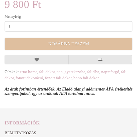
9 800 Ft
Mennyiség
KOSÁRBA TESZEM
Címkék:
etno home
,
fali dekor
,
nap
,
gyerekszoba
,
falidísz
,
napraforgó
,
fali
dekor
,
fonott dekoráció
,
fonott fali dekor
,
boho fali dekor
Az árak forintban értendőek. Az Eladó alanyi adómentes ÁFA értékesítés
szempontjából, így az áraknak ÁFA tartalma nincs.
INFORMÁCIÓK
BEMUTATKOZÁS