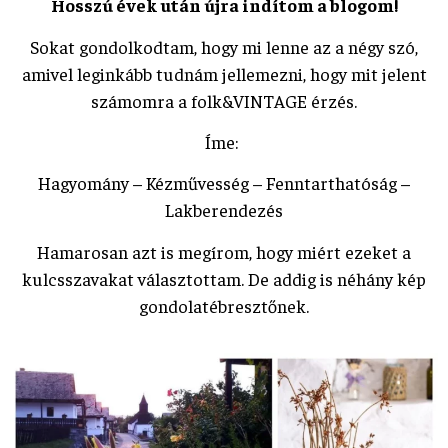
Hosszú évek után újra indítom a blogom!
Sokat gondolkodtam, hogy mi lenne az a négy szó,
amivel leginkább tudnám jellemezni, hogy mit jelent
számomra a folk&VINTAGE érzés.
Íme:
Hagyomány – Kézművesség – Fenntarthatóság –
Lakberendezés
Hamarosan azt is megírom, hogy miért ezeket a
kulcsszavakat választottam. De addig is néhány kép
gondolatébresztőnek.