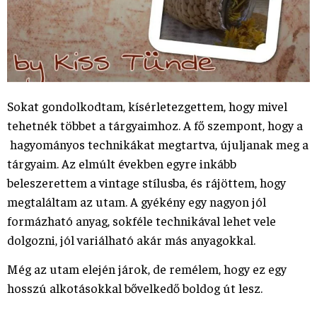
Sokat gondolkodtam, kísérletezgettem, hogy mivel
tehetnék többet a tárgyaimhoz. A fő szempont, hogy a
hagyományos technikákat megtartva, újuljanak meg a
tárgyaim. Az elmúlt években egyre inkább
beleszerettem a vintage stílusba, és rájöttem, hogy
megtaláltam az utam. A gyékény egy nagyon jól
formázható anyag, sokféle technikával lehet vele
dolgozni, jól variálható akár más anyagokkal.
Még az utam elején járok, de remélem, hogy ez egy
hosszú alkotásokkal bővelkedő boldog út lesz.