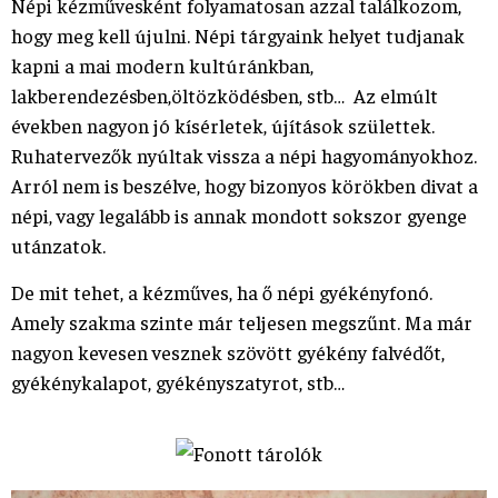
Népi kézművesként folyamatosan azzal találkozom,
hogy meg kell újulni. Népi tárgyaink helyet tudjanak
kapni a mai modern kultúránkban,
lakberendezésben,öltözködésben, stb… Az elmúlt
években nagyon jó kísérletek, újítások születtek.
Ruhatervezők nyúltak vissza a népi hagyományokhoz.
Arról nem is beszélve, hogy bizonyos körökben divat a
népi, vagy legalább is annak mondott sokszor gyenge
utánzatok.
De mit tehet, a kézműves, ha ő népi gyékényfonó.
Amely szakma szinte már teljesen megszűnt. Ma már
nagyon kevesen vesznek szövött gyékény falvédőt,
gyékénykalapot, gyékényszatyrot, stb…