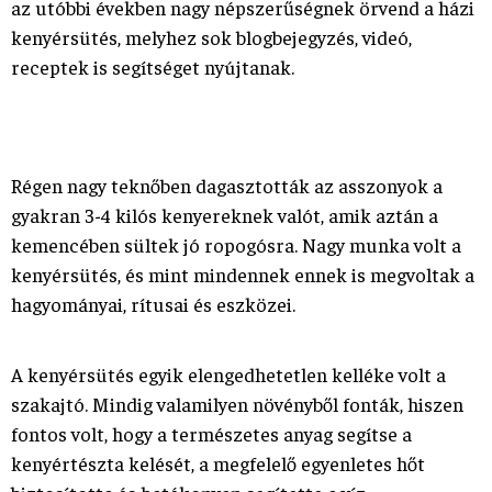
az utóbbi években nagy népszerűségnek örvend a házi
kenyérsütés, melyhez sok blogbejegyzés, videó,
receptek is segítséget nyújtanak.
Régen nagy teknőben dagasztották az asszonyok a
gyakran 3-4 kilós kenyereknek valót, amik aztán a
kemencében sültek jó ropogósra. Nagy munka volt a
kenyérsütés, és mint mindennek ennek is megvoltak a
hagyományai, rítusai és eszközei.
A kenyérsütés egyik elengedhetetlen kelléke volt a
szakajtó. Mindig valamilyen növényből fonták, hiszen
fontos volt, hogy a természetes anyag segítse a
kenyértészta kelését, a megfelelő egyenletes hőt