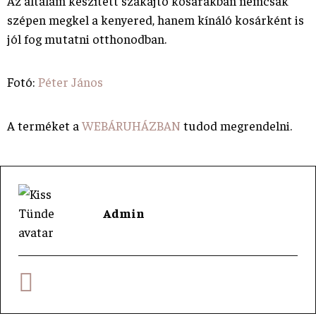
Az általam készített szakajtó kosarakban nemcsak
szépen megkel a kenyered, hanem kínáló kosárként is
jól fog mutatni otthonodban.
Fotó:
Péter János
A terméket a
WEBÁRUHÁZBAN
tudod megrendelni.
Admin