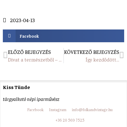
2023-04-13
Facebook
ELŐZŐ BEJEGYZÉS
KÖVETKEZŐ BEJEGYZÉS
Divat a természetből – Hungarikum 2022 Táskavariációk
Így kezdődött…
Kiss Tünde
tárgyalkotó népi iparművész
Facebook
Instagram
info@folkandvintage.hu
+36 20 569 7525