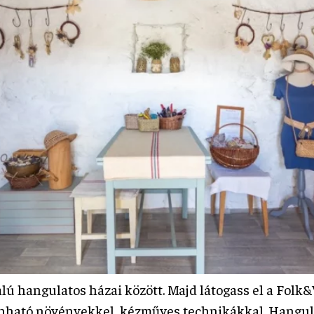
 Ófalú hangulatos házai között. Majd látogass el a 
onható növényekkel, kézműves technikákkal. Hangul