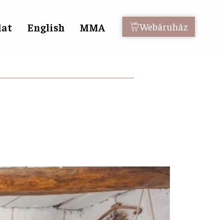
lat
English
MMA
Webáruház