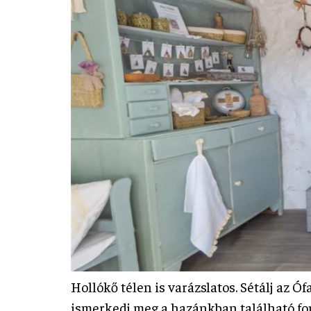
Hollókő télen is varázslatos. Sétálj az
ismerkedj meg a hazánkban található f