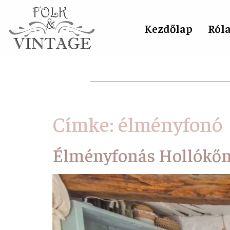
Kezdőlap
Ról
Címke:
élményfonó
Élményfonás Hollókőn