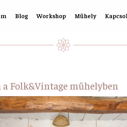
am
Blog
Workshop
Műhely
Kapcso
 a Folk&Vintage műhelyben