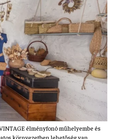
Folk&VINTAGE élményfonó műhelyembe és
atos környezetben lehetőség van