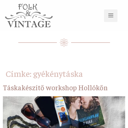
Címke:
gyékénytáska
Táskakészítő workshop Hollókőn