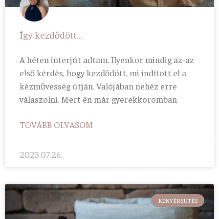
Így kezdődött…
A héten interjút adtam. Ilyenkor mindig az-az
első kérdés, hogy kezdődött, mi indított el a
kézművesség útján. Valójában nehéz erre
válaszolni. Mert én már gyerekkoromban
TOVÁBB OLVASOM
2023.07.26.
KENYÉRSÜTÉS