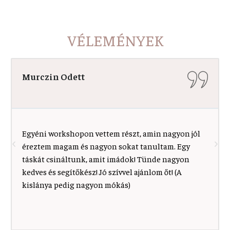
VÉLEMÉNYEK
Péter János
Gyönyörűen berendezett, hangulatos műhely,
minőségi és egyedi termékekkel! Tünde nagyon
ügyes kézműves, és nagyon ügyesen át is tudja adni
a tudását akár felnőttnek, akár gyereknek.
Mindenképp érdemes meglátogatni, ha Hollókőn
jár az ember!