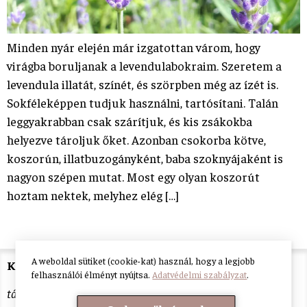
Minden nyár elején már izgatottan várom, hogy
virágba boruljanak a levendulabokraim. Szeretem a
levendula illatát, színét, és szörpben még az ízét is.
Sokféleképpen tudjuk használni, tartósítani. Talán
leggyakrabban csak szárítjuk, és kis zsákokba
helyezve tároljuk őket. Azonban csokorba kötve,
koszorún, illatbuzogányként, baba szoknyájaként is
nagyon szépen mutat. Most egy olyan koszorút
hoztam nektek, melyhez elég […]
A weboldal sütiket (cookie-kat) használ, hogy a legjobb
Kiss Tünde
felhasználói élményt nyújtsa.
Adatvédelmi szabályzat
.
tárgyalkotó népi iparművész