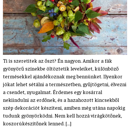
Ti is szeretitek az őszt? Én nagyon. Amikor a fák
gyönyörű színekbe öltöztetik leveleiket, különböző
termésekkel ajándékoznak meg bennünket. Ilyenkor
jókat lehet sétálni a természetben, gyűjtögetni, élvezni
a csendet, nyugalmat. Érdemes egy kosárral
nekiindulni az erdőnek, és a hazahozott kincsekből
szép dekorációt készíteni, amiben még utána napokig
tudunk gyönyörködni. Nem kell hozzá virágkötőnek,
koszorúkészítőnek lenned. […]