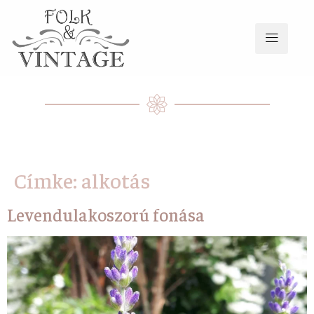
Címke:
alkotás
Levendulakoszorú fonása