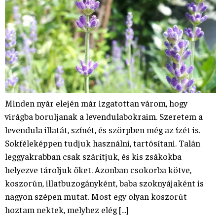
Minden nyár elején már izgatottan várom, hogy
virágba boruljanak a levendulabokraim. Szeretem a
levendula illatát, színét, és szörpben még az ízét is.
Sokféleképpen tudjuk használni, tartósítani. Talán
leggyakrabban csak szárítjuk, és kis zsákokba
helyezve tároljuk őket. Azonban csokorba kötve,
koszorún, illatbuzogányként, baba szoknyájaként is
nagyon szépen mutat. Most egy olyan koszorút
hoztam nektek, melyhez elég […]