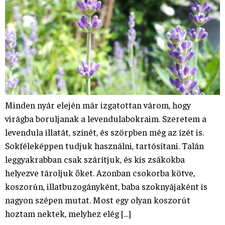
Minden nyár elején már izgatottan várom, hogy
virágba boruljanak a levendulabokraim. Szeretem a
levendula illatát, színét, és szörpben még az ízét is.
Sokféleképpen tudjuk használni, tartósítani. Talán
leggyakrabban csak szárítjuk, és kis zsákokba
helyezve tároljuk őket. Azonban csokorba kötve,
koszorún, illatbuzogányként, baba szoknyájaként is
nagyon szépen mutat. Most egy olyan koszorút
hoztam nektek, melyhez elég […]