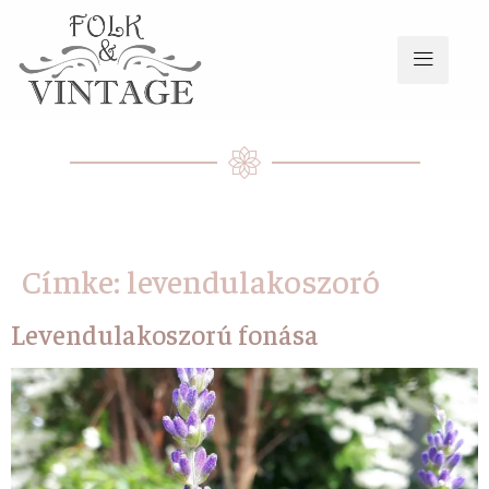
Címke:
levendulakoszoró
Levendulakoszorú fonása