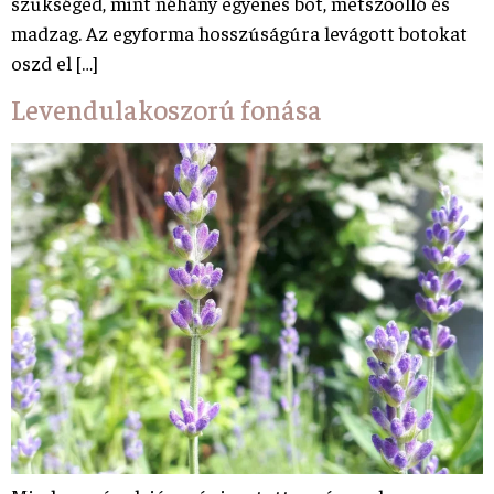
szükséged, mint néhány egyenes bot, metszőolló és
madzag. Az egyforma hosszúságúra levágott botokat
oszd el […]
Levendulakoszorú fonása