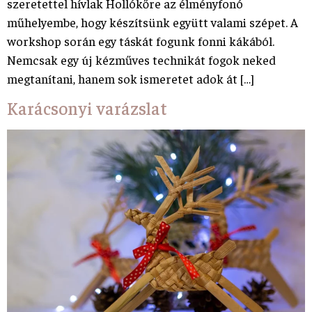
szeretettel hívlak Hollókőre az élményfonó
műhelyembe, hogy készítsünk együtt valami szépet. A
workshop során egy táskát fogunk fonni kákából.
Nemcsak egy új kézműves technikát fogok neked
megtanítani, hanem sok ismeretet adok át […]
Karácsonyi varázslat