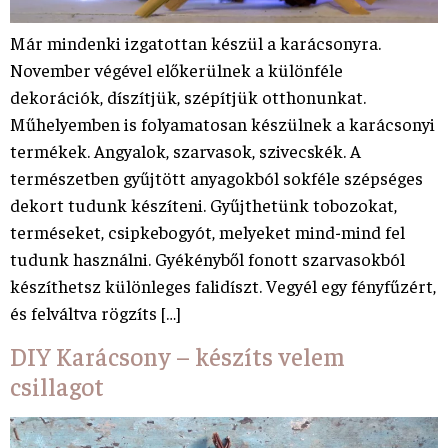
Már mindenki izgatottan készül a karácsonyra.
November végével előkerülnek a különféle
dekorációk, díszítjük, szépítjük otthonunkat.
Műhelyemben is folyamatosan készülnek a karácsonyi
termékek. Angyalok, szarvasok, szivecskék. A
természetben gyűjtött anyagokból sokféle szépséges
dekort tudunk készíteni. Gyűjthetünk tobozokat,
terméseket, csipkebogyót, melyeket mind-mind fel
tudunk használni. Gyékényből fonott szarvasokból
készíthetsz különleges falidíszt. Vegyél egy fényfűzért,
és felváltva rögzíts […]
DIY Karácsony – készíts velem
csillagot