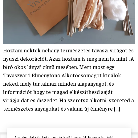
Hoztam nektek néhány természetes tavaszi virágot és
nyuszi dekorációt. Azaz hoztam is meg nem is, mint „A
bíró okos lánya” című mesében. Mert most egy
Tavaszváró Élményfonó Alkotócsomagot kínálok
neked, mely tartalmaz minden alapanyagot, és
információt hogy te magad elkészíthesd saját
virágjaidat és díszedet. Ha szeretsz alkotni, szereted a
természetes anyagokat és valami új élményre […]
A weboldal sütiket (cookie-kat) használ, hogy a legjobb