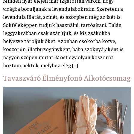
Minden nyár elején már izgatottan várom, hogy
virágba boruljanak a levendulabokraim. Szeretem a
levendula illatát, színét, és szörpben még az ízét is.
Sokféleképpen tudjuk használni, tartósítani. Talán
leggyakrabban csak szárítjuk, és kis zsákokba
helyezve tároljuk őket. Azonban csokorba kötve,
koszorún, illatbuzogányként, baba szoknyájaként is
nagyon szépen mutat. Most egy olyan koszorút
hoztam nektek, melyhez elég […]
Tavaszváró Élményfonó Alkotócsomag