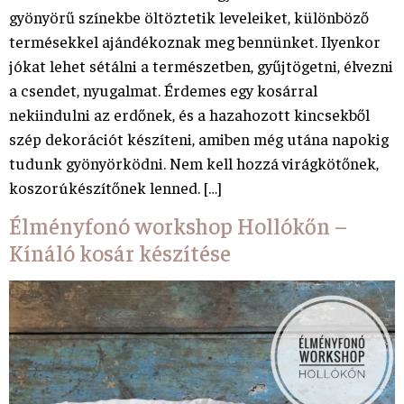
gyönyörű színekbe öltöztetik leveleiket, különböző
termésekkel ajándékoznak meg bennünket. Ilyenkor
jókat lehet sétálni a természetben, gyűjtögetni, élvezni
a csendet, nyugalmat. Érdemes egy kosárral
nekiindulni az erdőnek, és a hazahozott kincsekből
szép dekorációt készíteni, amiben még utána napokig
tudunk gyönyörködni. Nem kell hozzá virágkötőnek,
koszorúkészítőnek lenned. […]
Élményfonó workshop Hollókőn –
Kínáló kosár készítése