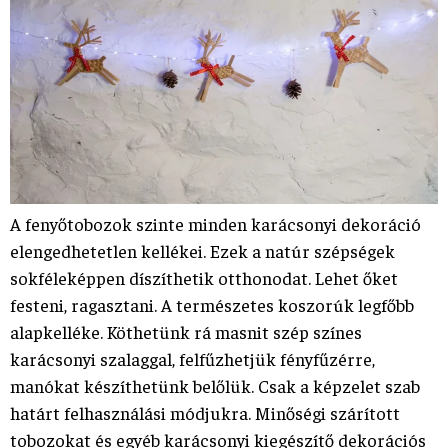
A fenyőtobozok szinte minden karácsonyi dekoráció
elengedhetetlen kellékei. Ezek a natúr szépségek
sokféleképpen díszíthetik otthonodat. Lehet őket
festeni, ragasztani. A természetes koszorúk legfőbb
alapkelléke. Köthetünk rá masnit szép színes
karácsonyi szalaggal, felfűzhetjük fényfűzérre,
manókat készíthetünk belőlük. Csak a képzelet szab
határt felhasználási módjukra. Minőségi szárított
tobozokat és egyéb karácsonyi kiegészítő dekorációs