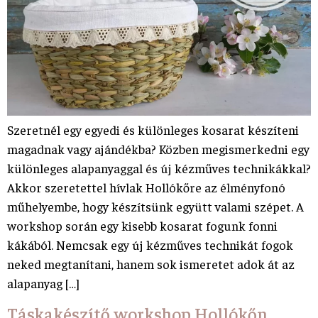
Szeretnél egy egyedi és különleges kosarat készíteni
magadnak vagy ajándékba? Közben megismerkedni egy
különleges alapanyaggal és új kézműves technikákkal?
Akkor szeretettel hívlak Hollókőre az élményfonó
műhelyembe, hogy készítsünk együtt valami szépet. A
workshop során egy kisebb kosarat fogunk fonni
kákából. Nemcsak egy új kézműves technikát fogok
neked megtanítani, hanem sok ismeretet adok át az
alapanyag […]
Táskakészítő workshop Hollókőn