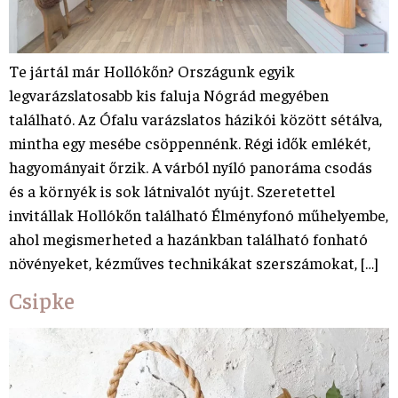
Te jártál már Hollókőn? Országunk egyik
legvarázslatosabb kis faluja Nógrád megyében
található. Az Ófalu varázslatos házikói között sétálva,
mintha egy mesébe csöppennénk. Régi idők emlékét,
hagyományait őrzik. A várból nyíló panoráma csodás
és a környék is sok látnivalót nyújt. Szeretettel
invitállak Hollókőn található Élményfonó műhelyembe,
ahol megismerheted a hazánkban található fonható
növényeket, kézműves technikákat szerszámokat, […]
Csipke