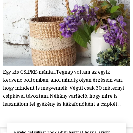
Egy kis CSIPKE-mánia…Tegnap voltam az egyik
kedvenc boltomban, ahol mindig olyan érzésem van,
hogy mindent is megvennék. Végül csak 30 méternyi
csipkével távoztam. Néhány variáció, hogy mire is
használom fel gyékény és kákafonóként a csipkét…
A weboldal sütiket (cookie-kat) használ, hogy a legjobb