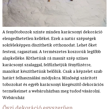
A fenyőtobozok szinte minden karácsonyi dekoráció
elengedhetetlen kellékei. Ezek a natúr szépségek
sokféleképpen díszíthetik otthonodat. Lehet őket
festeni, ragasztani. A természetes koszorúk legfőbb
alapkelléke. Köthetünk rá masnit szép színes
karácsonyi szalaggal, felfűzhetjük fényfűzérre,
manókat készíthetünk belőlük. Csak a képzelet szab
határt felhasználási módjukra. Minőségi szárított
tobozokat és egyéb karácsonyi kiegészítő dekorációs
termékeimet a webáruházban meg tudod vásárolni.
Webáruház
Őszi dekoráció egyszerűen