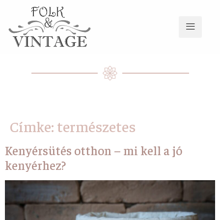
Címke:
természetes
Kenyérsütés otthon – mi kell a jó
kenyérhez?