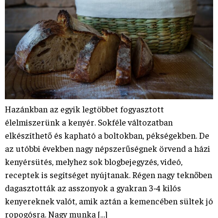
Hazánkban az egyik legtöbbet fogyasztott
élelmiszerünk a kenyér. Sokféle változatban
elkészíthető és kapható a boltokban, pékségekben. De
az utóbbi években nagy népszerűségnek örvend a házi
kenyérsütés, melyhez sok blogbejegyzés, videó,
receptek is segítséget nyújtanak. Régen nagy teknőben
dagasztották az asszonyok a gyakran 3-4 kilós
kenyereknek valót, amik aztán a kemencében sültek jó
ropogósra. Nagy munka […]