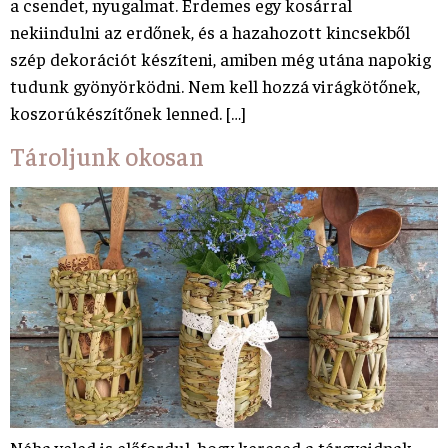
a csendet, nyugalmat. Érdemes egy kosárral
nekiindulni az erdőnek, és a hazahozott kincsekből
szép dekorációt készíteni, amiben még utána napokig
tudunk gyönyörködni. Nem kell hozzá virágkötőnek,
koszorúkészítőnek lenned. […]
Tároljunk okosan
Néha veled is előfordul, hogy keresed a tárgyaidnak,