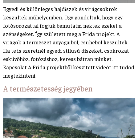
Egyedi és különleges hajdíszek és virágcsokrok
készültek műhelyemben. Úgy gondoltuk, hogy egy
fotósorozattal fogjuk bemutatni nektek ezeket a
szépségeket. Így született meg a Frida projekt. A
virágok a természet anyagaiból, csuhéból készültek.
Ha te is szeretnél egyedi stílusú díszeket, csokrokat
esküvőhöz, fotózáshoz, keress bátran minket.
Kapcsolat A Frida projektből készített videót itt tudod
megtekinteni:
A természetesség jegyében