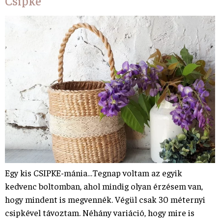
Csipke
Egy kis CSIPKE-mánia…Tegnap voltam az egyik
kedvenc boltomban, ahol mindig olyan érzésem van,
hogy mindent is megvennék. Végül csak 30 méternyi
csipkével távoztam. Néhány variáció, hogy mire is